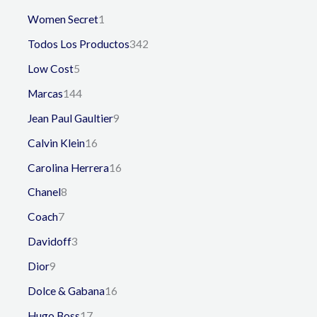
Women Secret
1
Todos Los Productos
342
Low Cost
5
Marcas
144
Jean Paul Gaultier
9
Calvin Klein
16
Carolina Herrera
16
Chanel
8
Coach
7
Davidoff
3
Dior
9
Dolce & Gabana
16
Hugo Boss
17