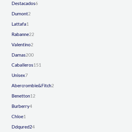
Destacados
6
Dumont
2
Lattafa
1
Rabanne
22
Valentino
2
Damas
200
Caballeros
151
Unisex
7
Abercrombie&Fitch
2
Benetton
12
Burberry
4
Chloe
1
Ddqured2
4