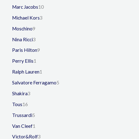
Marc Jacobs
10
Michael Kors
3
Moschino
9
Nina Ricci
3
Paris Hilton
9
Perry Ellis
1
Ralph Lauren
1
Salvatore Ferragamo
5
Shakira
3
Tous
16
Trussardi
5
Van Cleef
1
Victor&Rolf
3