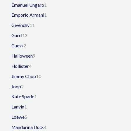
Emanuel Ungaro
1
Emporio Armani
1
Givenchy
11
Gucci
13
Guess
2
Halloween
9
Hollister
4
Jimmy Choo
10
Joop
2
Kate Spade
1
Lanvin
1
Loewe
5
Mandarina Duck
4