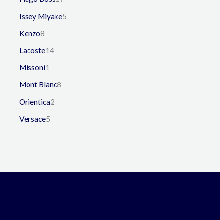
Issey Miyake
5
Kenzo
8
Lacoste
14
Missoni
1
Mont Blanc
8
Orientica
2
Versace
5