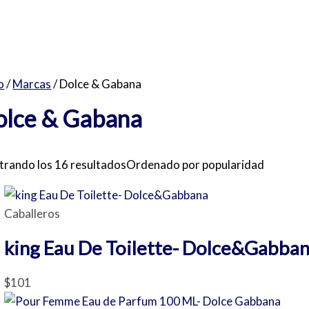
o
/
Marcas
/ Dolce & Gabana
olce & Gabana
rando los 16 resultados
Ordenado por popularidad
Caballeros
king Eau De Toilette- Dolce&Gabba
$
101