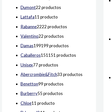
Dumont
2
2 productos
Lattafa
1
1 producto
Rabanne
22
22 productos
Valentino
2
2 productos
Damas
199
199 productos
Caballeros
151
151 productos
Unisex
7
7 productos
Abercrombie&Fitch
3
3 productos
Benetton
9
9 productos
Burberry
5
5 productos
Chloe
1
1 producto