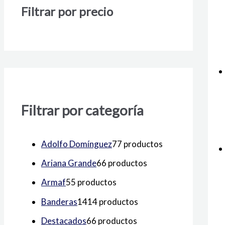
Filtrar por precio
Filtrar por categoría
Adolfo Domínguez
7
7 productos
Ariana Grande
6
6 productos
Armaf
5
5 productos
Banderas
14
14 productos
Destacados
6
6 productos