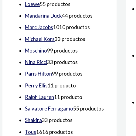
Loewe
5
5 productos
Mandarina Duck
4
4 productos
Marc Jacobs
10
10 productos
Michael Kors
3
3 productos
Moschino
9
9 productos
Nina Ricci
3
3 productos
Paris Hilton
9
9 productos
Perry Ellis
1
1 producto
Ralph Lauren
1
1 producto
Salvatore Ferragamo
5
5 productos
Shakira
3
3 productos
Tous
16
16 productos