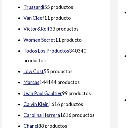
Trussardi
5
5 productos
Van Cleef
1
1 producto
Victor&Rolf
3
3 productos
Women Secret
1
1 producto
Todos Los Productos
340
340
productos
Low Cost
5
5 productos
Marcas
144
144 productos
Jean Paul Gaultier
9
9 productos
Calvin Klein
16
16 productos
Carolina Herrera
16
16 productos
Chanel
8
8 productos