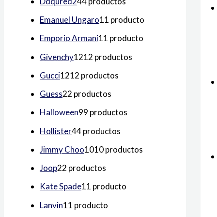
Ddqured2
4
4 productos
Emanuel Ungaro
1
1 producto
Emporio Armani
1
1 producto
Givenchy
12
12 productos
Gucci
12
12 productos
Guess
2
2 productos
Halloween
9
9 productos
Hollister
4
4 productos
Jimmy Choo
10
10 productos
Joop
2
2 productos
Kate Spade
1
1 producto
Lanvin
1
1 producto