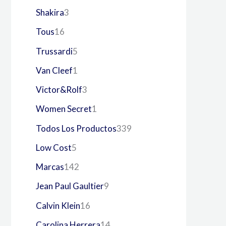
Shakira
3
Tous
16
Trussardi
5
Van Cleef
1
Victor&Rolf
3
Women Secret
1
Todos Los Productos
339
Low Cost
5
Marcas
142
Jean Paul Gaultier
9
Calvin Klein
16
Carolina Herrera
14