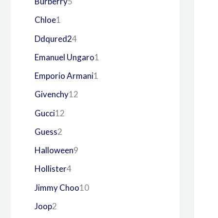
Burberry
5
Chloe
1
Ddqured2
4
Emanuel Ungaro
1
Emporio Armani
1
Givenchy
12
Gucci
12
Guess
2
Halloween
9
Hollister
4
Jimmy Choo
10
Joop
2