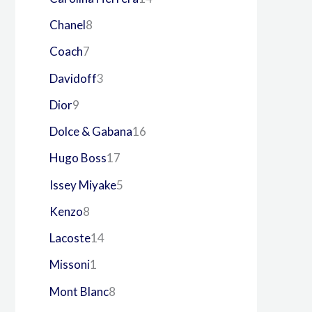
Chanel
8
Coach
7
Davidoff
3
Dior
9
Dolce & Gabana
16
Hugo Boss
17
Issey Miyake
5
Kenzo
8
Lacoste
14
Missoni
1
Mont Blanc
8