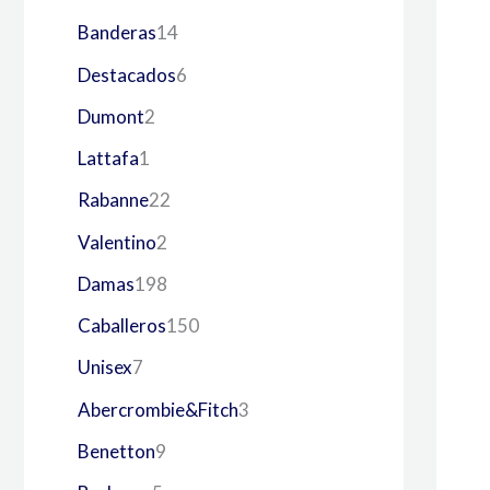
Banderas
14
Destacados
6
Dumont
2
Lattafa
1
Rabanne
22
Valentino
2
Damas
198
Caballeros
150
Unisex
7
Abercrombie&Fitch
3
Benetton
9