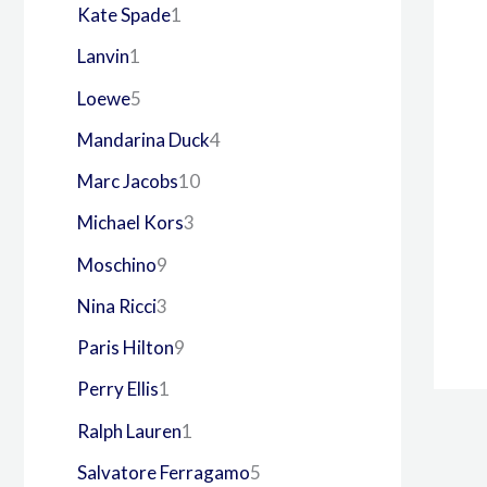
Kate Spade
1
Lanvin
1
Loewe
5
Mandarina Duck
4
Marc Jacobs
10
Michael Kors
3
Moschino
9
Nina Ricci
3
Paris Hilton
9
Perry Ellis
1
Ralph Lauren
1
Salvatore Ferragamo
5