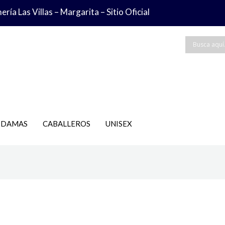
Ordenado
ría Las Villas – Margarita – Sitio Oficial
por
popularidad
DAMAS
CABALLEROS
UNISEX