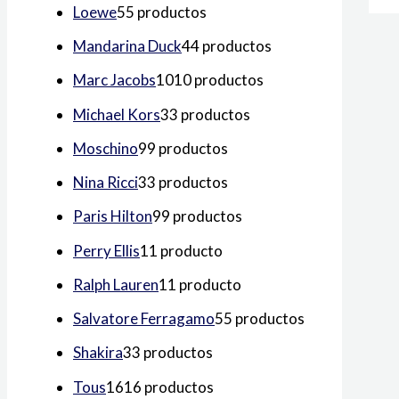
Loewe
5
5 productos
Mandarina Duck
4
4 productos
Marc Jacobs
10
10 productos
Michael Kors
3
3 productos
Moschino
9
9 productos
Nina Ricci
3
3 productos
Paris Hilton
9
9 productos
Perry Ellis
1
1 producto
Ralph Lauren
1
1 producto
Salvatore Ferragamo
5
5 productos
Shakira
3
3 productos
Tous
16
16 productos