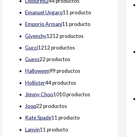
Ddqured2
4
4 productos
Emanuel Ungaro
1
1 producto
Emporio Armani
1
1 producto
Givenchy
12
12 productos
Gucci
12
12 productos
Guess
2
2 productos
Halloween
9
9 productos
Hollister
4
4 productos
Jimmy Choo
10
10 productos
Joop
2
2 productos
Kate Spade
1
1 producto
Lanvin
1
1 producto