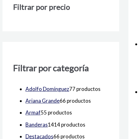
Filtrar por precio
Filtrar por categoría
Adolfo Domínguez
7
7 productos
Ariana Grande
6
6 productos
Armaf
5
5 productos
Banderas
14
14 productos
Destacados
6
6 productos