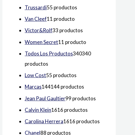
Trussardi
5
5 productos
Van Cleef
1
1 producto
Victor&Rolf
3
3 productos
Women Secret
1
1 producto
Todos Los Productos
340
340
productos
Low Cost
5
5 productos
Marcas
144
144 productos
Jean Paul Gaultier
9
9 productos
Calvin Klein
16
16 productos
Carolina Herrera
16
16 productos
Chanel
8
8 productos