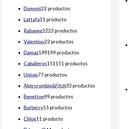
Dumont
2
2 productos
Lattafa
1
1 producto
Rabanne
22
22 productos
Valentino
2
2 productos
Damas
199
199 productos
Caballeros
151
151 productos
Unisex
7
7 productos
Abercrombie&Fitch
3
3 productos
Benetton
9
9 productos
Burberry
5
5 productos
Chloe
1
1 producto