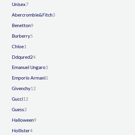
Unisex
7
Abercrombie&Fitch
3
Benetton
9
Burberry
5
Chloe
1
Ddqured2
4
Emanuel Ungaro
1
Emporio Armani
1
Givenchy
12
Gucci
12
Guess
2
Halloween
9
Hollister
4