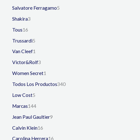
Salvatore Ferragamo
5
Shakira
3
Tous
16
Trussardi
5
Van Cleef
1
Victor&Rolf
3
Women Secret
1
Todos Los Productos
340
Low Cost
5
Marcas
144
Jean Paul Gaultier
9
Calvin Klein
16
Carolina Herrera
16