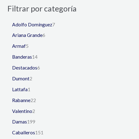
Filtrar por categoría
Adolfo Domínguez
7
Ariana Grande
6
Armaf
5
Banderas
14
Destacados
6
Dumont
2
Lattafa
1
Rabanne
22
Valentino
2
Damas
199
Caballeros
151