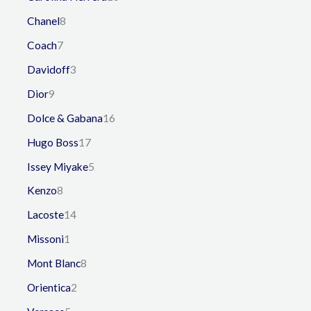
Chanel
8
Coach
7
Davidoff
3
Dior
9
Dolce & Gabana
16
Hugo Boss
17
Issey Miyake
5
Kenzo
8
Lacoste
14
Missoni
1
Mont Blanc
8
Orientica
2