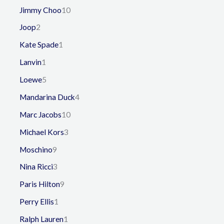
Jimmy Choo
10
Joop
2
Kate Spade
1
Lanvin
1
Loewe
5
Mandarina Duck
4
Marc Jacobs
10
Michael Kors
3
Moschino
9
Nina Ricci
3
Paris Hilton
9
Perry Ellis
1
Ralph Lauren
1