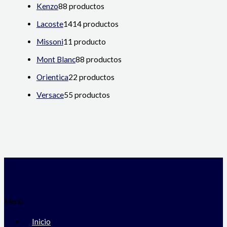
Kenzo
8
8 productos
Lacoste
14
14 productos
Missoni
1
1 producto
Mont Blanc
8
8 productos
Orientica
2
2 productos
Versace
5
5 productos
Menú
Inicio