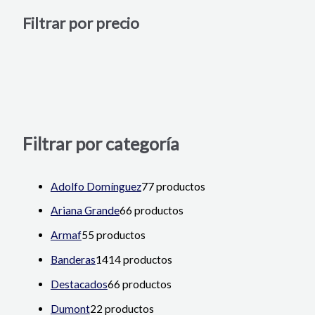
Filtrar por precio
Filtrar por categoría
Adolfo Domínguez
7
7 productos
Ariana Grande
6
6 productos
Armaf
5
5 productos
Banderas
14
14 productos
Destacados
6
6 productos
Dumont
2
2 productos