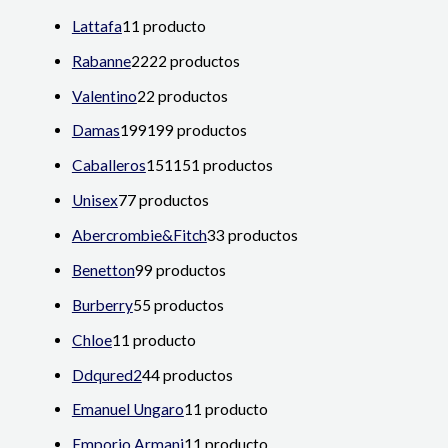
Lattafa
1
1 producto
Rabanne
22
22 productos
Valentino
2
2 productos
Damas
199
199 productos
Caballeros
151
151 productos
Unisex
7
7 productos
Abercrombie&Fitch
3
3 productos
Benetton
9
9 productos
Burberry
5
5 productos
Chloe
1
1 producto
Ddqured2
4
4 productos
Emanuel Ungaro
1
1 producto
Emporio Armani
1
1 producto