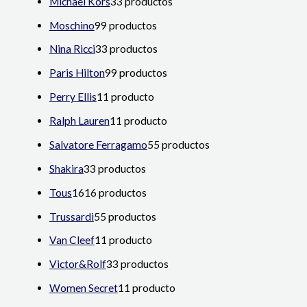
Michael Kors
3
3 productos
Moschino
9
9 productos
Nina Ricci
3
3 productos
Paris Hilton
9
9 productos
Perry Ellis
1
1 producto
Ralph Lauren
1
1 producto
Salvatore Ferragamo
5
5 productos
Shakira
3
3 productos
Tous
16
16 productos
Trussardi
5
5 productos
Van Cleef
1
1 producto
Victor&Rolf
3
3 productos
Women Secret
1
1 producto