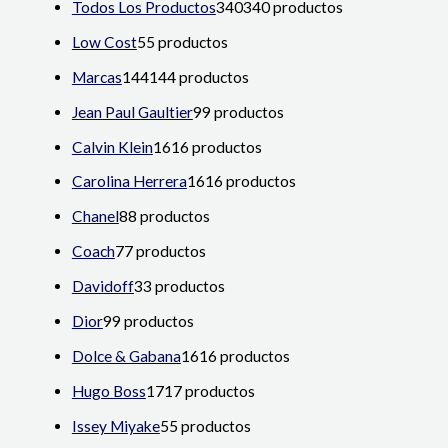
Todos Los Productos
340
340 productos
Low Cost
5
5 productos
Marcas
144
144 productos
Jean Paul Gaultier
9
9 productos
Calvin Klein
16
16 productos
Carolina Herrera
16
16 productos
Chanel
8
8 productos
Coach
7
7 productos
Davidoff
3
3 productos
Dior
9
9 productos
Dolce & Gabana
16
16 productos
Hugo Boss
17
17 productos
Issey Miyake
5
5 productos