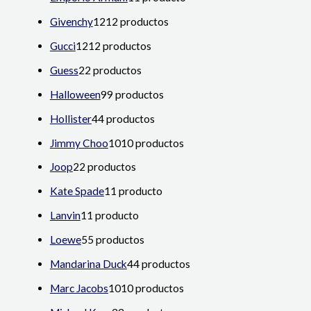
Givenchy
12
12 productos
Gucci
12
12 productos
Guess
2
2 productos
Halloween
9
9 productos
Hollister
4
4 productos
Jimmy Choo
10
10 productos
Joop
2
2 productos
Kate Spade
1
1 producto
Lanvin
1
1 producto
Loewe
5
5 productos
Mandarina Duck
4
4 productos
Marc Jacobs
10
10 productos