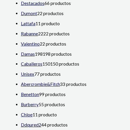
Destacados
6
6 productos
Dumont
2
2 productos
Lattafa
1
1 producto
Rabanne
22
22 productos
Valentino
2
2 productos
Damas
198
198 productos
Caballeros
150
150 productos
Unisex
7
7 productos
Abercrombie&Fitch
3
3 productos
Benetton
9
9 productos
Burberry
5
5 productos
Chloe
1
1 producto
Ddqured2
4
4 productos