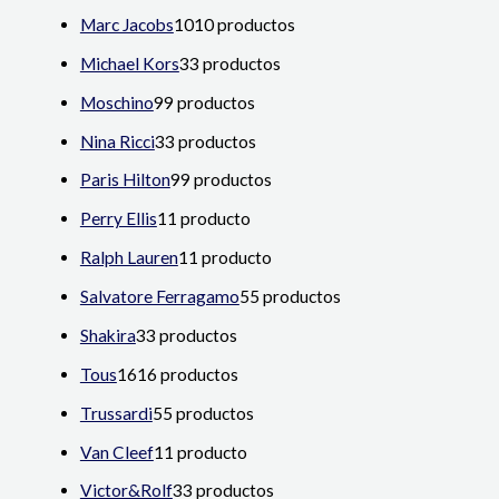
Marc Jacobs
10
10 productos
Michael Kors
3
3 productos
Moschino
9
9 productos
Nina Ricci
3
3 productos
Paris Hilton
9
9 productos
Perry Ellis
1
1 producto
Ralph Lauren
1
1 producto
Salvatore Ferragamo
5
5 productos
Shakira
3
3 productos
Tous
16
16 productos
Trussardi
5
5 productos
Van Cleef
1
1 producto
Victor&Rolf
3
3 productos