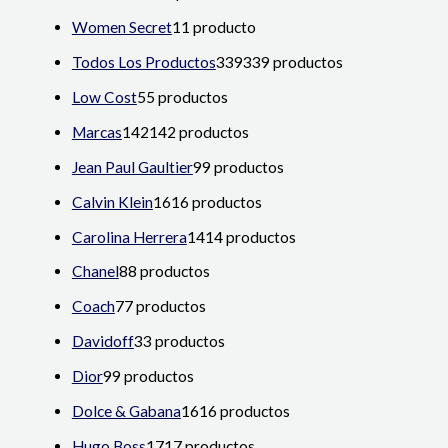
Women Secret
1
1 producto
Todos Los Productos
339
339 productos
Low Cost
5
5 productos
Marcas
142
142 productos
Jean Paul Gaultier
9
9 productos
Calvin Klein
16
16 productos
Carolina Herrera
14
14 productos
Chanel
8
8 productos
Coach
7
7 productos
Davidoff
3
3 productos
Dior
9
9 productos
Dolce & Gabana
16
16 productos
Hugo Boss
17
17 productos