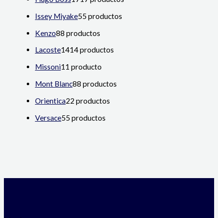
Issey Miyake
5
5 productos
Kenzo
8
8 productos
Lacoste
14
14 productos
Missoni
1
1 producto
Mont Blanc
8
8 productos
Orientica
2
2 productos
Versace
5
5 productos