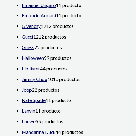
Emanuel Ungaro
1
1 producto
Emporio Armani
1
1 producto
Givenchy
12
12 productos
Gucci
12
12 productos
Guess
2
2 productos
Halloween
9
9 productos
Hollister
4
4 productos
Jimmy Choo
10
10 productos
Joop
2
2 productos
Kate Spade
1
1 producto
Lanvin
1
1 producto
Loewe
5
5 productos
Mandarina Duck
4
4 productos