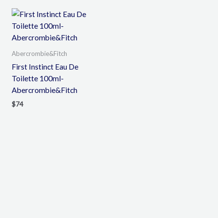
Abercrombie&Fitch
First Instinct Eau De
Toilette 100ml-
Abercrombie&Fitch
$
74