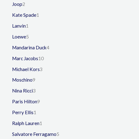
Joop
2
Kate Spade
1
Lanvin
1
Loewe
5
Mandarina Duck
4
Marc Jacobs
10
Michael Kors
3
Moschino
9
Nina Ricci
3
Paris Hilton
9
Perry Ellis
1
Ralph Lauren
1
Salvatore Ferragamo
5