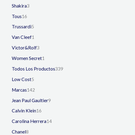
Shakira
3
Tous
16
Trussardi
5
Van Cleef
1
Victor&Rolf
3
Women Secret
1
Todos Los Productos
339
Low Cost
5
Marcas
142
Jean Paul Gaultier
9
Calvin Klein
16
Carolina Herrera
14
Chanel
8