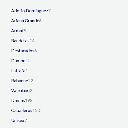
Adolfo Domínguez
7
Ariana Grande
6
Armaf
5
Banderas
14
Destacados
6
Dumont
2
Lattafa
1
Rabanne
22
Valentino
2
Damas
198
Caballeros
150
Unisex
7