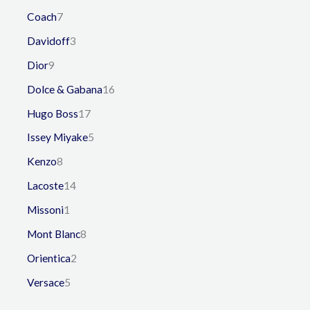
Coach
7
Davidoff
3
Dior
9
Dolce & Gabana
16
Hugo Boss
17
Issey Miyake
5
Kenzo
8
Lacoste
14
Missoni
1
Mont Blanc
8
Orientica
2
Versace
5