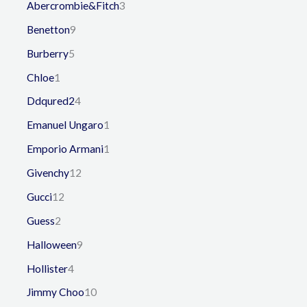
Abercrombie&Fitch
3
Benetton
9
Burberry
5
Chloe
1
Ddqured2
4
Emanuel Ungaro
1
Emporio Armani
1
Givenchy
12
Gucci
12
Guess
2
Halloween
9
Hollister
4
Jimmy Choo
10