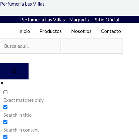
Ir
My
Perfumería Las Villas
al
Name
contenido
Eau
Perfumería Las Villas – Margarita – Sitio Oficial
de
Inicio
Productos
Nosotros
Contacto
Parfum
50
ml-
Trussardi
cantidad
Exact matches only
Search in title
Search in content