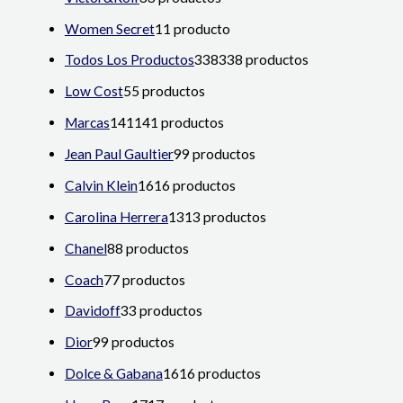
Women Secret
1
1 producto
Todos Los Productos
338
338 productos
Low Cost
5
5 productos
Marcas
141
141 productos
Jean Paul Gaultier
9
9 productos
Calvin Klein
16
16 productos
Carolina Herrera
13
13 productos
Chanel
8
8 productos
Coach
7
7 productos
Davidoff
3
3 productos
Dior
9
9 productos
Dolce & Gabana
16
16 productos