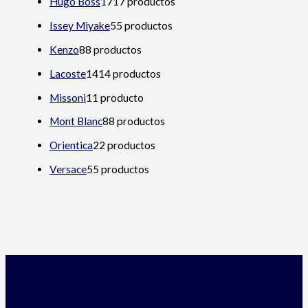
Hugo Boss
17
17 productos
Issey Miyake
5
5 productos
Kenzo
8
8 productos
Lacoste
14
14 productos
Missoni
1
1 producto
Mont Blanc
8
8 productos
Orientica
2
2 productos
Versace
5
5 productos