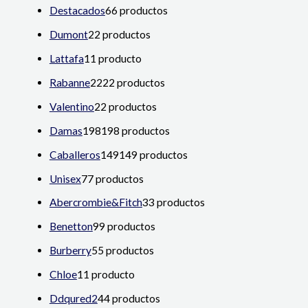
Destacados
6
6 productos
Dumont
2
2 productos
Lattafa
1
1 producto
Rabanne
22
22 productos
Valentino
2
2 productos
Damas
198
198 productos
Caballeros
149
149 productos
Unisex
7
7 productos
Abercrombie&Fitch
3
3 productos
Benetton
9
9 productos
Burberry
5
5 productos
Chloe
1
1 producto
Ddqured2
4
4 productos