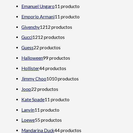
Emanuel Ungaro
1
1 producto
Emporio Armani
1
1 producto
Givenchy
12
12 productos
Gucci
12
12 productos
Guess
2
2 productos
Halloween
9
9 productos
Hollister
4
4 productos
Jimmy Choo
10
10 productos
Joop
2
2 productos
Kate Spade
1
1 producto
Lanvin
1
1 producto
Loewe
5
5 productos
Mandarina Duck
4
4 productos