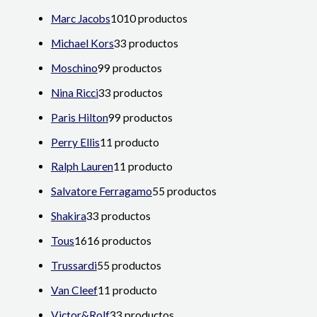
Marc Jacobs
10
10 productos
Michael Kors
3
3 productos
Moschino
9
9 productos
Nina Ricci
3
3 productos
Paris Hilton
9
9 productos
Perry Ellis
1
1 producto
Ralph Lauren
1
1 producto
Salvatore Ferragamo
5
5 productos
Shakira
3
3 productos
Tous
16
16 productos
Trussardi
5
5 productos
Van Cleef
1
1 producto
Victor&Rolf
3
3 productos