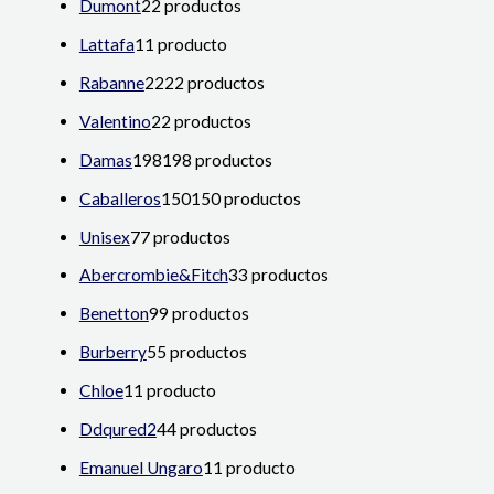
Dumont
2
2 productos
Lattafa
1
1 producto
Rabanne
22
22 productos
Valentino
2
2 productos
Damas
198
198 productos
Caballeros
150
150 productos
Unisex
7
7 productos
Abercrombie&Fitch
3
3 productos
Benetton
9
9 productos
Burberry
5
5 productos
Chloe
1
1 producto
Ddqured2
4
4 productos
Emanuel Ungaro
1
1 producto