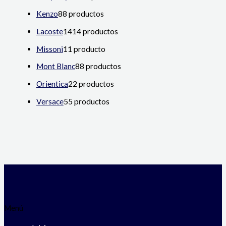
Kenzo
8
8 productos
Lacoste
14
14 productos
Missoni
1
1 producto
Mont Blanc
8
8 productos
Orientica
2
2 productos
Versace
5
5 productos
Menú