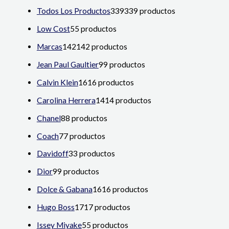
Todos Los Productos
339
339 productos
Low Cost
5
5 productos
Marcas
142
142 productos
Jean Paul Gaultier
9
9 productos
Calvin Klein
16
16 productos
Carolina Herrera
14
14 productos
Chanel
8
8 productos
Coach
7
7 productos
Davidoff
3
3 productos
Dior
9
9 productos
Dolce & Gabana
16
16 productos
Hugo Boss
17
17 productos
Issey Miyake
5
5 productos