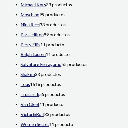
Michael Kors
3
3 productos
Moschino
9
9 productos
Nina Ricci
3
3 productos
Paris Hilton
9
9 productos
Perry Ellis
1
1 producto
Ralph Lauren
1
1 producto
Salvatore Ferragamo
5
5 productos
Shakira
3
3 productos
Tous
16
16 productos
Trussardi
5
5 productos
Van Cleef
1
1 producto
Victor&Rolf
3
3 productos
Women Secret
1
1 producto