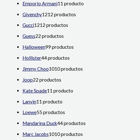
Emporio Armani
1
1 producto
Givenchy
12
12 productos
Gucci
12
12 productos
Guess
2
2 productos
Halloween
9
9 productos
Hollister
4
4 productos
Jimmy Choo
10
10 productos
Joop
2
2 productos
Kate Spade
1
1 producto
Lanvin
1
1 producto
Loewe
5
5 productos
Mandarina Duck
4
4 productos
Marc Jacobs
10
10 productos