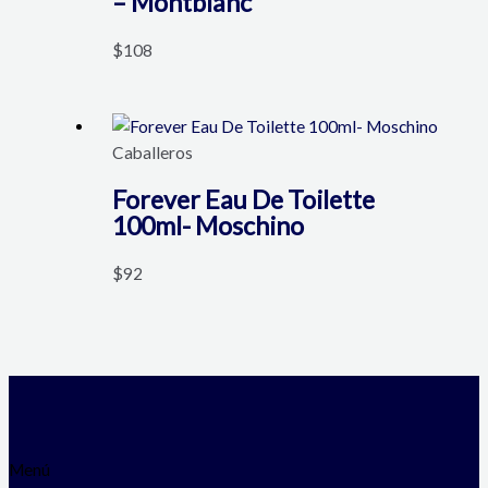
– Montblanc
$
108
Caballeros
Forever Eau De Toilette
100ml- Moschino
$
92
Menú