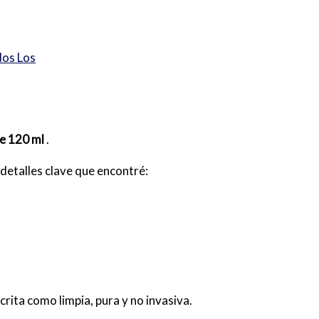
os Los
e 120 ml
.
detalles clave que encontré:
crita como limpia, pura y no invasiva.