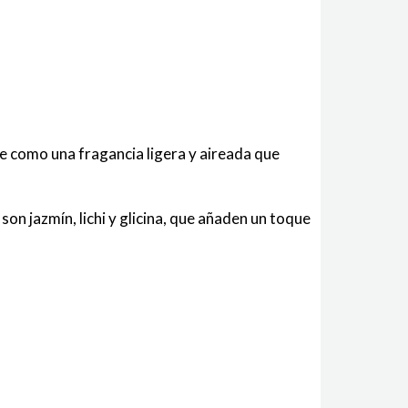
be como una fragancia ligera y aireada que
on jazmín, lichi y glicina, que añaden un toque