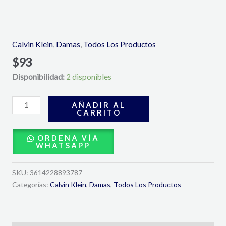
Eternity
Summer
Eau
Calvin Klein
,
Damas
,
Todos Los Productos
de
$
93
Toilette
Disponibilidad:
2 disponibles
100
ml-
Calvin
AÑADIR AL
CARRITO
Klein
cantidad
ORDENA VÍA
WHATSAPP
SKU:
3614228893787
Categorías:
Calvin Klein
,
Damas
,
Todos Los Productos