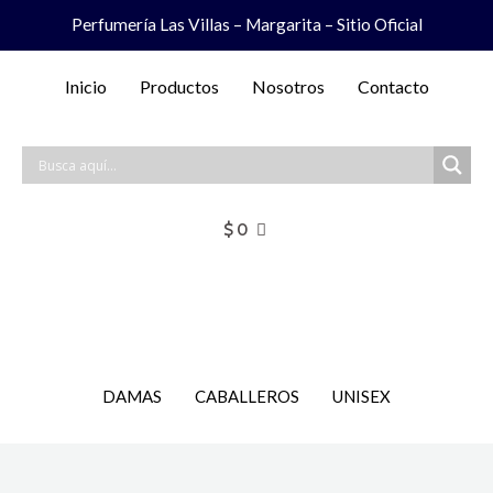
Ir
Perfumería Las Villas – Margarita – Sitio Oficial
al
contenido
Inicio
Productos
Nosotros
Contacto
$
0
DAMAS
CABALLEROS
UNISEX