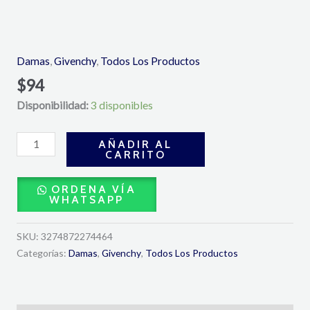
Dhalia
Divin
Eau
Damas
,
Givenchy
,
Todos Los Productos
De
$
94
Parfum
Disponibilidad:
3 disponibles
75ml-
Givenchy
cantidad
AÑADIR AL
CARRITO
ORDENA VÍA
WHATSAPP
SKU:
3274872274464
Categorías:
Damas
,
Givenchy
,
Todos Los Productos