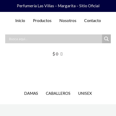
Ir
Perfumería Las Villas – Margarita – Sitio Oficial
al
contenido
Inicio
Productos
Nosotros
Contacto
$
0
DAMAS
CABALLEROS
UNISEX