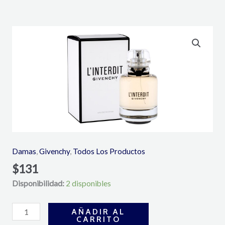
L'INTERDIT
EAU
DE
PARFUM
125ML
-
GIVENCHY
cantidad
Damas
,
Givenchy
,
Todos Los Productos
$
131
Disponibilidad:
2 disponibles
AÑADIR AL
CARRITO