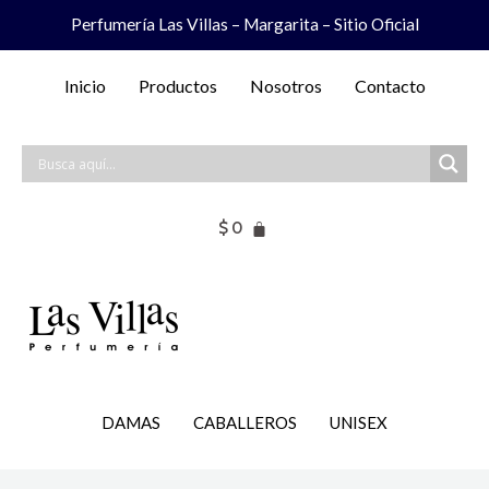
Ir
Perfumería Las Villas – Margarita – Sitio Oficial
al
contenido
Inicio
Productos
Nosotros
Contacto
$
0
DAMAS
CABALLEROS
UNISEX