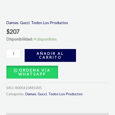
Bloom
Eau
De
Damas
,
Gucci
,
Todos Los Productos
Parfum
$
207
100ml-
Disponibilidad:
4 disponibles
Gucci
cantidad
AÑADIR AL
CARRITO
ORDENA VÍA
WHATSAPP
SKU:
8005610481005
Categorías:
Damas
,
Gucci
,
Todos Los Productos