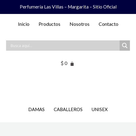
Ir
Perfumería Las Villas – Margarita – Sitio Oficial
al
contenido
Inicio
Productos
Nosotros
Contacto
$
0
DAMAS
CABALLEROS
UNISEX