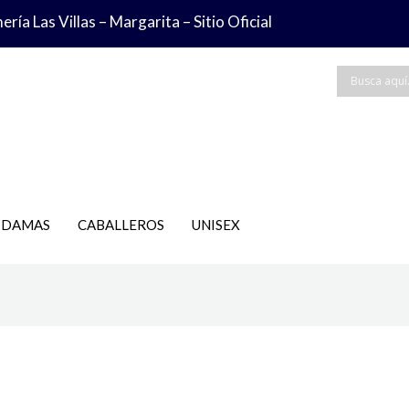
ría Las Villas – Margarita – Sitio Oficial
DAMAS
CABALLEROS
UNISEX