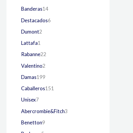
Banderas
14
Destacados
6
Dumont
2
Lattafa
1
Rabanne
22
Valentino
2
Damas
199
Caballeros
151
Unisex
7
Abercrombie&Fitch
3
Benetton
9