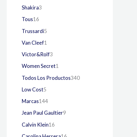
Shakira
3
Tous
16
Trussardi
5
Van Cleef
1
Victor&Rolf
3
Women Secret
1
Todos Los Productos
340
Low Cost
5
Marcas
144
Jean Paul Gaultier
9
Calvin Klein
16
Carolina Herrera
16