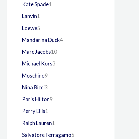
Kate Spade
1
Lanvin
1
Loewe
5
Mandarina Duck
4
Marc Jacobs
10
Michael Kors
3
Moschino
9
Nina Ricci
3
Paris Hilton
9
Perry Ellis
1
Ralph Lauren
1
Salvatore Ferragamo
5