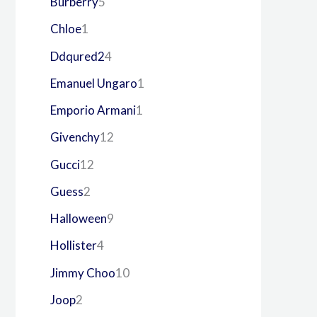
Burberry
5
Chloe
1
Ddqured2
4
Emanuel Ungaro
1
Emporio Armani
1
Givenchy
12
Gucci
12
Guess
2
Halloween
9
Hollister
4
Jimmy Choo
10
Joop
2