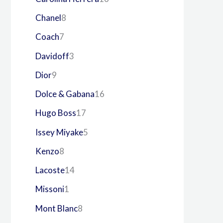
Chanel
8
Coach
7
Davidoff
3
Dior
9
Dolce & Gabana
16
Hugo Boss
17
Issey Miyake
5
Kenzo
8
Lacoste
14
Missoni
1
Mont Blanc
8