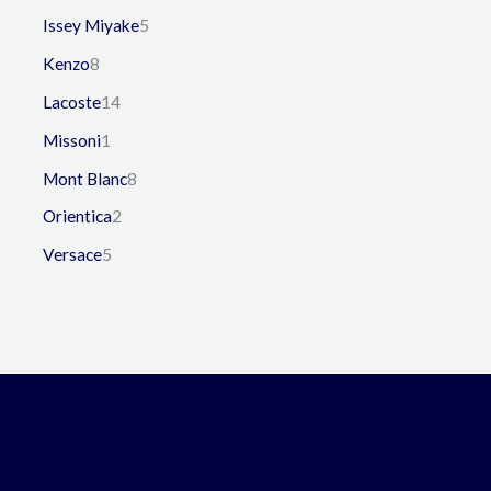
Issey Miyake
5
Kenzo
8
Lacoste
14
Missoni
1
Mont Blanc
8
Orientica
2
Versace
5