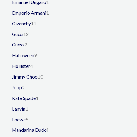
Emanuel Ungaro
1
Emporio Armani
1
Givenchy
11
Gucci
13
Guess
2
Halloween
9
Hollister
4
Jimmy Choo
10
Joop
2
Kate Spade
1
Lanvin
1
Loewe
5
Mandarina Duck
4