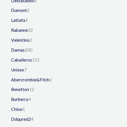
Destacados
6
Dumont
2
Lattafa
1
Rabanne
22
Valentino
2
Damas
200
Caballeros
151
Unisex
7
Abercrombie&Fitch
2
Benetton
12
Burberry
4
Chloe
1
Ddqured2
4