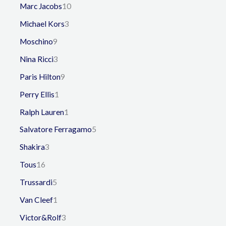
Marc Jacobs
10
Michael Kors
3
Moschino
9
Nina Ricci
3
Paris Hilton
9
Perry Ellis
1
Ralph Lauren
1
Salvatore Ferragamo
5
Shakira
3
Tous
16
Trussardi
5
Van Cleef
1
Victor&Rolf
3