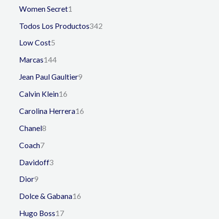
Women Secret
1
Todos Los Productos
342
Low Cost
5
Marcas
144
Jean Paul Gaultier
9
Calvin Klein
16
Carolina Herrera
16
Chanel
8
Coach
7
Davidoff
3
Dior
9
Dolce & Gabana
16
Hugo Boss
17