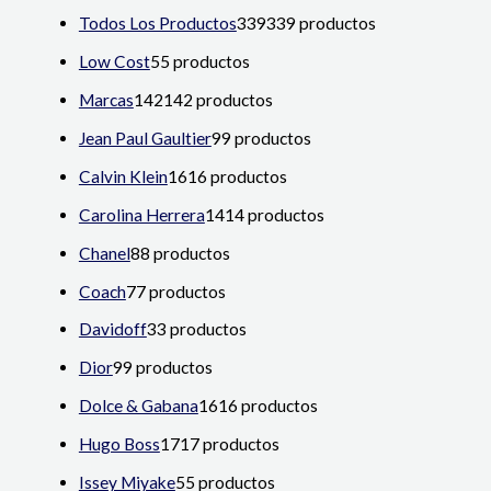
Todos Los Productos
339
339 productos
Low Cost
5
5 productos
Marcas
142
142 productos
Jean Paul Gaultier
9
9 productos
Calvin Klein
16
16 productos
Carolina Herrera
14
14 productos
Chanel
8
8 productos
Coach
7
7 productos
Davidoff
3
3 productos
Dior
9
9 productos
Dolce & Gabana
16
16 productos
Hugo Boss
17
17 productos
Issey Miyake
5
5 productos