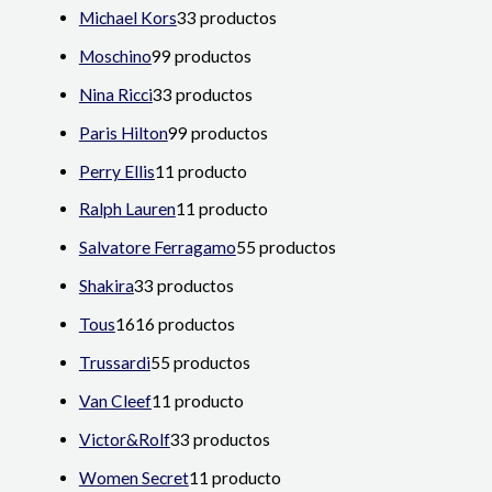
Michael Kors
3
3 productos
Moschino
9
9 productos
Nina Ricci
3
3 productos
Paris Hilton
9
9 productos
Perry Ellis
1
1 producto
Ralph Lauren
1
1 producto
Salvatore Ferragamo
5
5 productos
Shakira
3
3 productos
Tous
16
16 productos
Trussardi
5
5 productos
Van Cleef
1
1 producto
Victor&Rolf
3
3 productos
Women Secret
1
1 producto