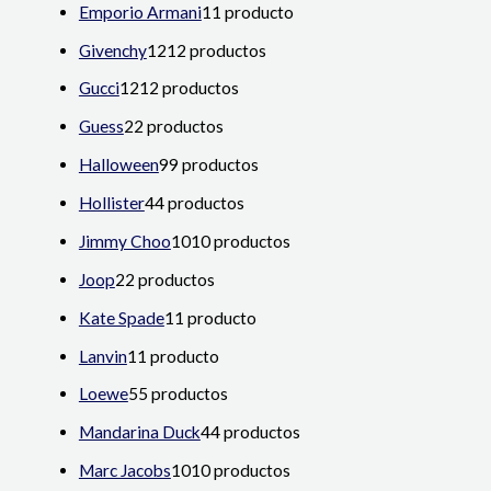
Emporio Armani
1
1 producto
Givenchy
12
12 productos
Gucci
12
12 productos
Guess
2
2 productos
Halloween
9
9 productos
Hollister
4
4 productos
Jimmy Choo
10
10 productos
Joop
2
2 productos
Kate Spade
1
1 producto
Lanvin
1
1 producto
Loewe
5
5 productos
Mandarina Duck
4
4 productos
Marc Jacobs
10
10 productos