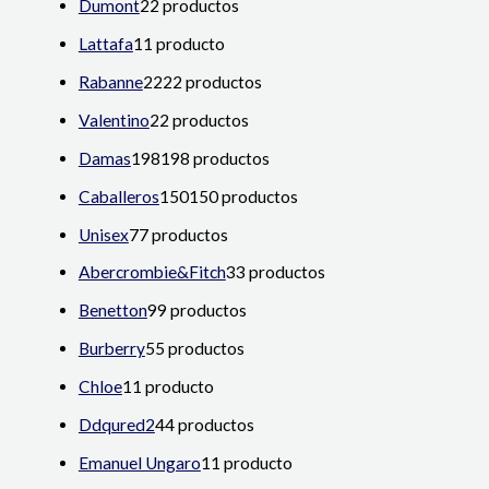
Dumont
2
2 productos
Lattafa
1
1 producto
Rabanne
22
22 productos
Valentino
2
2 productos
Damas
198
198 productos
Caballeros
150
150 productos
Unisex
7
7 productos
Abercrombie&Fitch
3
3 productos
Benetton
9
9 productos
Burberry
5
5 productos
Chloe
1
1 producto
Ddqured2
4
4 productos
Emanuel Ungaro
1
1 producto