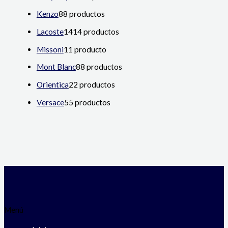
Kenzo
8
8 productos
Lacoste
14
14 productos
Missoni
1
1 producto
Mont Blanc
8
8 productos
Orientica
2
2 productos
Versace
5
5 productos
Menú