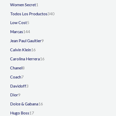
Women Secret
1
Todos Los Productos
340
Low Cost
5
Marcas
144
Jean Paul Gaultier
9
Calvin Klein
16
Carolina Herrera
16
Chanel
8
Coach
7
Davidoff
3
Dior
9
Dolce & Gabana
16
Hugo Boss
17