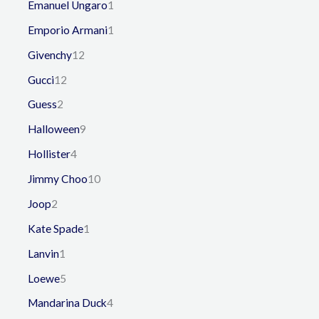
Emanuel Ungaro
1
Emporio Armani
1
Givenchy
12
Gucci
12
Guess
2
Halloween
9
Hollister
4
Jimmy Choo
10
Joop
2
Kate Spade
1
Lanvin
1
Loewe
5
Mandarina Duck
4