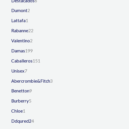
Destacados
6
Dumont
2
Lattafa
1
Rabanne
22
Valentino
2
Damas
199
Caballeros
151
Unisex
7
Abercrombie&Fitch
3
Benetton
9
Burberry
5
Chloe
1
Ddqured2
4