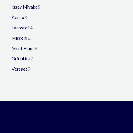
Issey Miyake
5
Kenzo
8
Lacoste
14
Missoni
1
Mont Blanc
8
Orientica
2
Versace
5