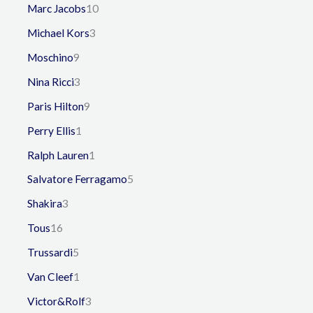
Marc Jacobs
10
Michael Kors
3
Moschino
9
Nina Ricci
3
Paris Hilton
9
Perry Ellis
1
Ralph Lauren
1
Salvatore Ferragamo
5
Shakira
3
Tous
16
Trussardi
5
Van Cleef
1
Victor&Rolf
3