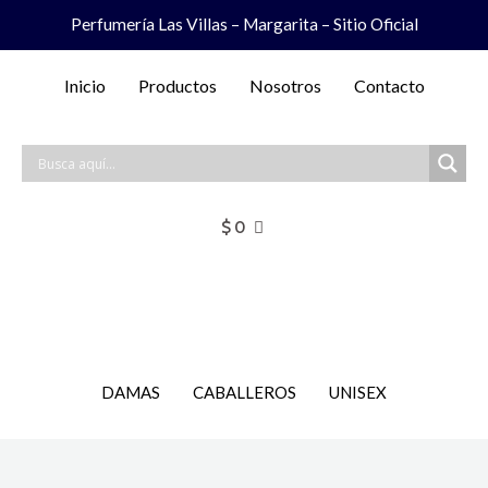
Ir
Perfumería Las Villas – Margarita – Sitio Oficial
al
contenido
Inicio
Productos
Nosotros
Contacto
$
0
DAMAS
CABALLEROS
UNISEX