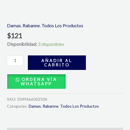
Black
XS
Eau
Damas
,
Rabanne
,
Todos Los Productos
de
$
121
Toilette
Disponibilidad:
3 disponibles
50ml-
Rabanne
cantidad
AÑADIR AL
CARRITO
ORDENA VÍA
WHATSAPP
SKU:
3349666002506
Categorías:
Damas
,
Rabanne
,
Todos Los Productos