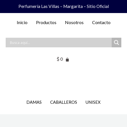
Ir
Perfumería Las Villas – Margarita – Sitio Oficial
al
contenido
Inicio
Productos
Nosotros
Contacto
$
0
DAMAS
CABALLEROS
UNISEX