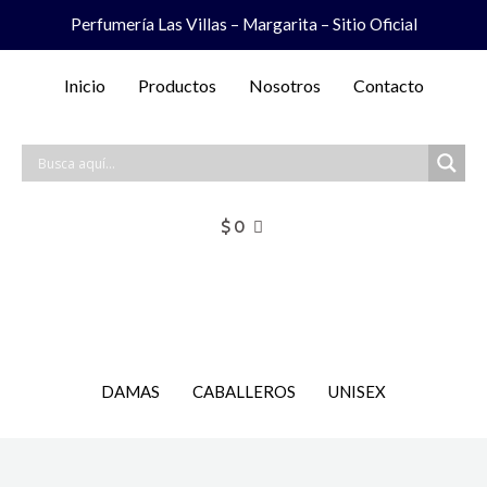
Ir
Perfumería Las Villas – Margarita – Sitio Oficial
al
contenido
Inicio
Productos
Nosotros
Contacto
$
0
DAMAS
CABALLEROS
UNISEX