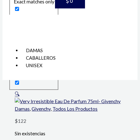
$
0
Exact matches only
Search in title
Search in content
Menú
DAMAS
CABALLEROS
UNISEX
🔍
Damas
,
Givenchy
,
Todos Los Productos
$
122
Sin existencias