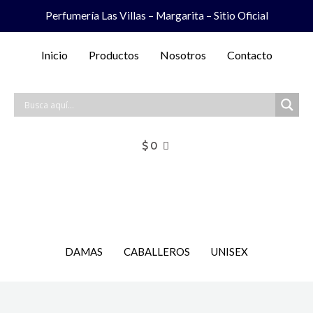
Ir
Perfumería Las Villas – Margarita – Sitio Oficial
al
contenido
Inicio
Productos
Nosotros
Contacto
$
0
DAMAS
CABALLEROS
UNISEX