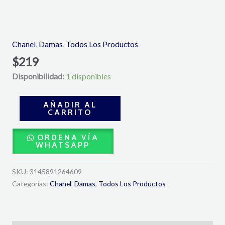
Chance
Eau
De
Chanel
,
Damas
,
Todos Los Productos
Toilette
$
219
100ml-
Disponibilidad:
1 disponibles
Chanel
cantidad
AÑADIR AL
CARRITO
ORDENA VÍA
WHATSAPP
SKU:
3145891264609
Categorías:
Chanel
,
Damas
,
Todos Los Productos