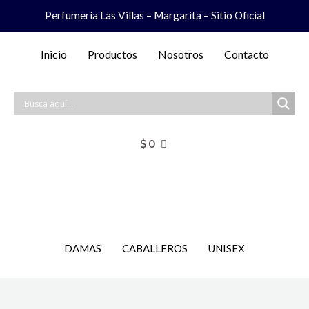
Ir
Perfumería Las Villas – Margarita – Sitio Oficial
al
contenido
Inicio
Productos
Nosotros
Contacto
$
0
DAMAS
CABALLEROS
UNISEX