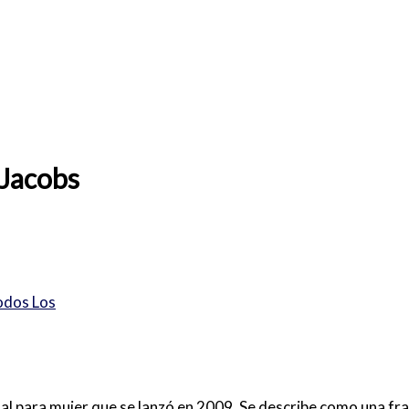
 Jacobs
odos Los
utal para mujer que se lanzó en 2009. Se describe como una fr