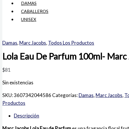
DAMAS
CABALLEROS
UNISEX
Damas
,
Marc Jacobs
,
Todos Los Productos
Lola Eau De Parfum 100ml- Marc
$
81
Sin existencias
SKU:
3607342044586
Categorías:
Damas
,
Marc Jacobs
,
T
Productos
Descripción
Marc Jacobs Lola Eau de Parfum
es una fragancia floral fr