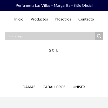
Ir
Perfumería Las Villas – Margarita – Sitio Oficial
al
contenido
Inicio
Productos
Nosotros
Contacto
$
0
DAMAS
CABALLEROS
UNISEX