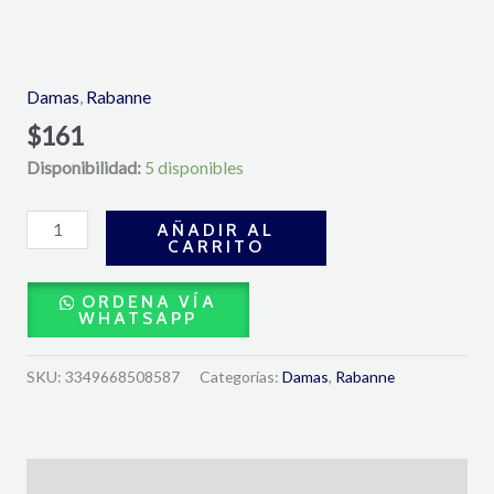
Lady
Million
Eau
Damas
,
Rabanne
de
$
161
Parfum
Disponibilidad:
5 disponibles
80
ML-
Rabanne
AÑADIR AL
CARRITO
cantidad
ORDENA VÍA
WHATSAPP
SKU:
3349668508587
Categorías:
Damas
,
Rabanne
Descripción