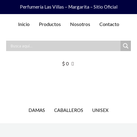
Ir
Perfumería Las Villas – Margarita – Sitio Oficial
al
contenido
Inicio
Productos
Nosotros
Contacto
$
0
DAMAS
CABALLEROS
UNISEX