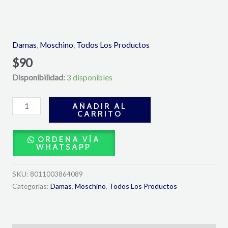
Toy
2
Bubble
Damas
,
Moschino
,
Todos Los Productos
Gum
$
90
Eau
Disponibilidad:
3 disponibles
De
Toilette
100ml-
AÑADIR AL
CARRITO
Moschino
cantidad
ORDENA VÍA
WHATSAPP
SKU:
8011003864089
Categorías:
Damas
,
Moschino
,
Todos Los Productos