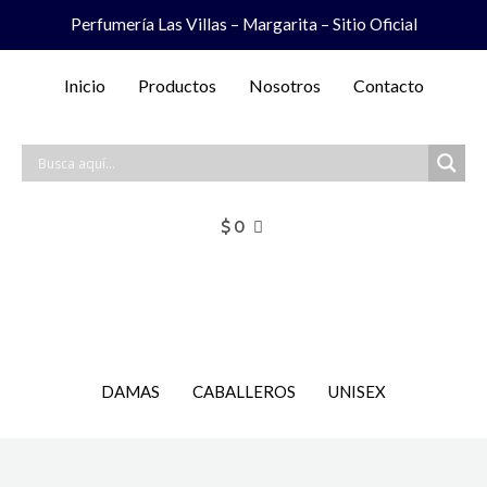
Ir
Perfumería Las Villas – Margarita – Sitio Oficial
al
contenido
Inicio
Productos
Nosotros
Contacto
$
0
DAMAS
CABALLEROS
UNISEX