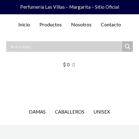
Ir
Perfumería Las Villas – Margarita – Sitio Oficial
al
contenido
Inicio
Productos
Nosotros
Contacto
$
0
DAMAS
CABALLEROS
UNISEX