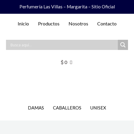
Ir
Perfumería Las Villas – Margarita – Sitio Oficial
al
contenido
Inicio
Productos
Nosotros
Contacto
$
0
DAMAS
CABALLEROS
UNISEX