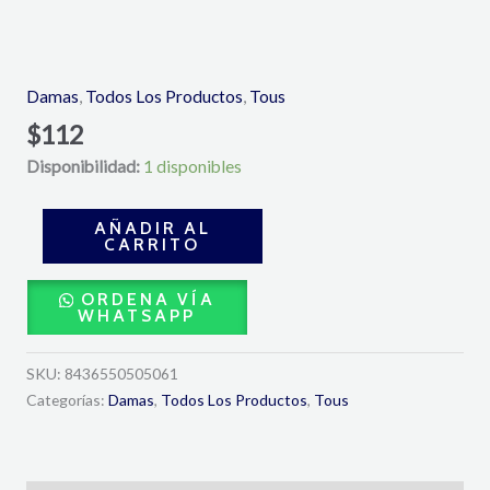
YOUR
MOMENTS
EAU
Damas
,
Todos Los Productos
,
Tous
DE
$
112
TOILETTE
Disponibilidad:
1 disponibles
90
ML-
TOUS
AÑADIR AL
CARRITO
cantidad
ORDENA VÍA
WHATSAPP
SKU:
8436550505061
Categorías:
Damas
,
Todos Los Productos
,
Tous