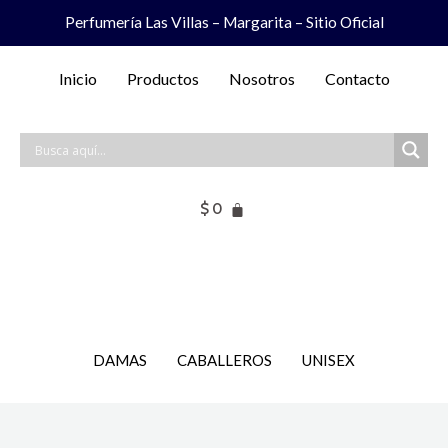
Ir
Perfumería Las Villas – Margarita – Sitio Oficial
al
contenido
Inicio
Productos
Nosotros
Contacto
$
0
DAMAS
CABALLEROS
UNISEX