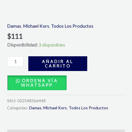
Wonderlust
Eau
De
Damas
,
Michael Kors
,
Todos Los Productos
Parfum
$
111
100ml
Disponibilidad:
3 disponibles
-
Michael
Kors
AÑADIR AL
CARRITO
cantidad
ORDENA VÍA
WHATSAPP
SKU:
022548366448
Categorías:
Damas
,
Michael Kors
,
Todos Los Productos