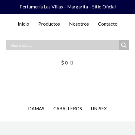
Ir
Perfumería Las Villas – Margarita – Sitio Oficial
al
contenido
Inicio
Productos
Nosotros
Contacto
$
0
DAMAS
CABALLEROS
UNISEX