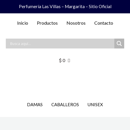
Ir
Perfumería Las Villas – Margarita – Sitio Oficial
al
contenido
Inicio
Productos
Nosotros
Contacto
$
0
DAMAS
CABALLEROS
UNISEX