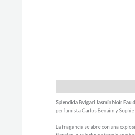
Descripción
Splendida Bvlgari Jasmin Noir Eau
perfumista Carlos Benaim y Sophie
La fragancia se abre con una explos
florales, que incluyen jazmín samba