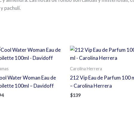
y pachulí.
s
amas
Carolina Herrera
ool Water Woman Eau de
212 Vip Eau de Parfum 100 
oilette 100ml – Davidoff
– Carolina Herrera
94
$
139