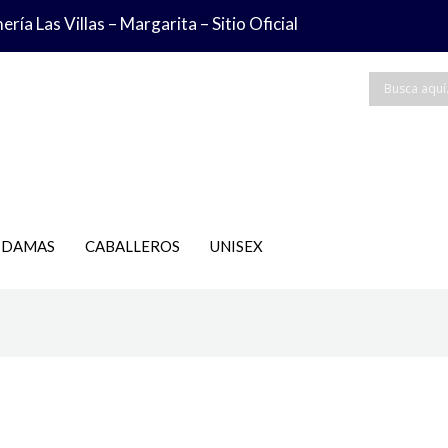
ría Las Villas – Margarita – Sitio Oficial
DAMAS
CABALLEROS
UNISEX