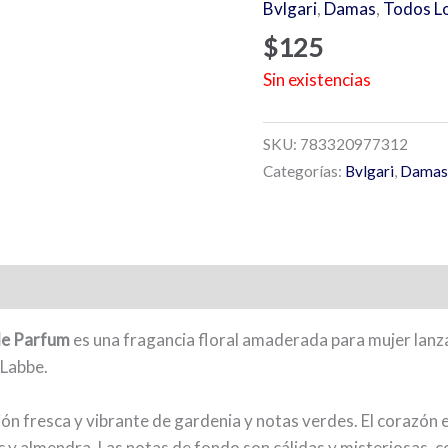
Bvlgari
,
Damas
,
Todos L
$
125
Sin existencias
SKU:
783320977312
Categorías:
Bvlgari
,
Damas
 de Parfum
es una fragancia floral amaderada para mujer lanz
 Labbe.
ión fresca y vibrante de gardenia y notas verdes. El corazón
c y almendra. Las notas de fondo son cálidas y misteriosas, c