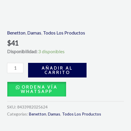
Sisterland
Golden
Vainilla
Eau
Benetton
,
Damas
,
Todos Los Productos
de
$
41
Parfum
Disponibilidad:
3 disponibles
80
ML-
Benetton
AÑADIR AL
CARRITO
cantidad
ORDENA VÍA
WHATSAPP
SKU:
8433982025624
Categorías:
Benetton
,
Damas
,
Todos Los Productos