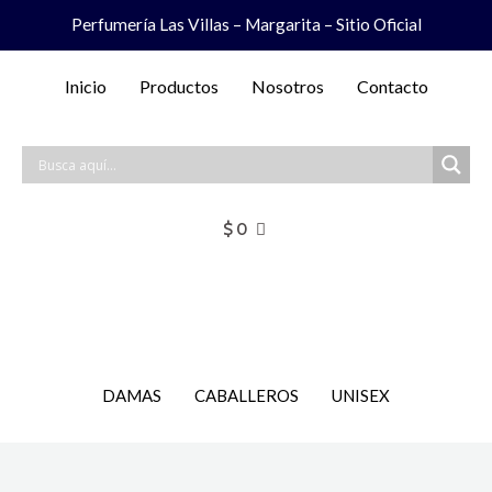
Ir
Perfumería Las Villas – Margarita – Sitio Oficial
al
contenido
Inicio
Productos
Nosotros
Contacto
$
0
DAMAS
CABALLEROS
UNISEX