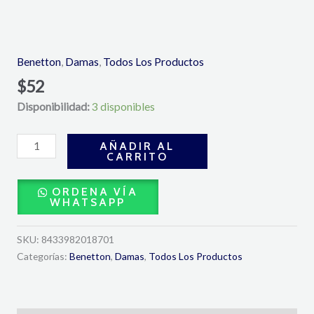
Sisterland
Blue
Neroli
Benetton
,
Damas
,
Todos Los Productos
Eau
$
52
de
Disponibilidad:
3 disponibles
Toilette
80
ml
AÑADIR AL
CARRITO
-
Benetton
ORDENA VÍA
cantidad
WHATSAPP
SKU:
8433982018701
Categorías:
Benetton
,
Damas
,
Todos Los Productos