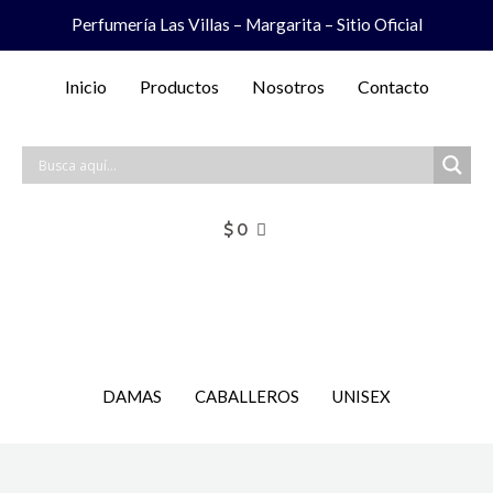
Ir
Perfumería Las Villas – Margarita – Sitio Oficial
al
contenido
Inicio
Productos
Nosotros
Contacto
$
0
DAMAS
CABALLEROS
UNISEX