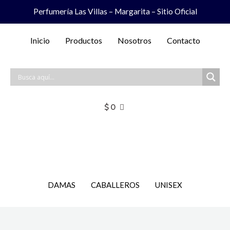
Ir
Perfumería Las Villas – Margarita – Sitio Oficial
al
contenido
Inicio
Productos
Nosotros
Contacto
$
0
DAMAS
CABALLEROS
UNISEX