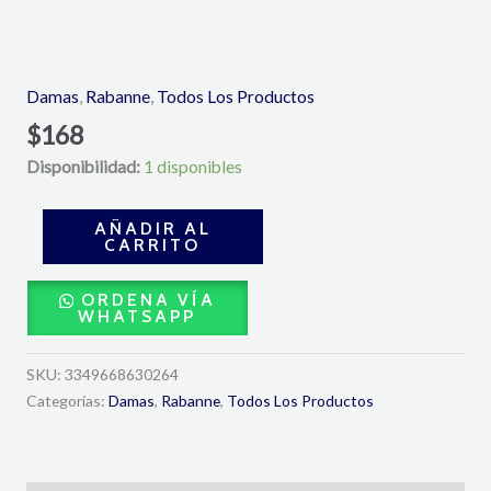
Million
Gold
Eau
Damas
,
Rabanne
,
Todos Los Productos
de
$
168
Parfum
Disponibilidad:
1 disponibles
90
ML-
Rabanne
AÑADIR AL
CARRITO
cantidad
ORDENA VÍA
WHATSAPP
SKU:
3349668630264
Categorías:
Damas
,
Rabanne
,
Todos Los Productos