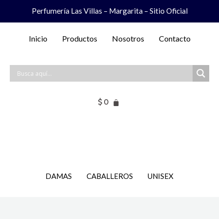
Ir
Perfumería Las Villas – Margarita – Sitio Oficial
al
contenido
Inicio
Productos
Nosotros
Contacto
$
0
DAMAS
CABALLEROS
UNISEX