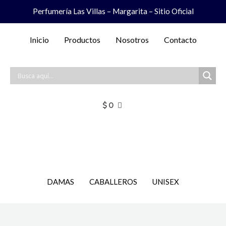
Ir
Perfumería Las Villas – Margarita – Sitio Oficial
al
contenido
Inicio
Productos
Nosotros
Contacto
$
0
DAMAS
CABALLEROS
UNISEX