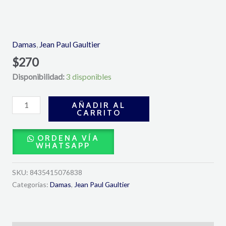
Gaultier
Divine
Eau
Damas
,
Jean Paul Gaultier
de
$
270
Parfum
Disponibilidad:
3 disponibles
100ML-
Jean
Paul
AÑADIR AL
CARRITO
Gaultier
cantidad
ORDENA VÍA
WHATSAPP
SKU:
8435415076838
Categorías:
Damas
,
Jean Paul Gaultier