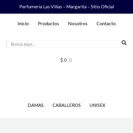
Ir
Perfumería Las Villas – Margarita – Sitio Oficial
al
contenido
Inicio
Productos
Nosotros
Contacto
$
0
DAMAS
CABALLEROS
UNISEX