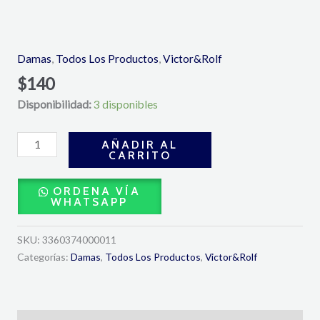
Flowerbomb
Eau
de
Damas
,
Todos Los Productos
,
Victor&Rolf
Parfum
$
140
50ML-
Disponibilidad:
3 disponibles
Viktor&Rolf
cantidad
AÑADIR AL
CARRITO
ORDENA VÍA
WHATSAPP
SKU:
3360374000011
Categorías:
Damas
,
Todos Los Productos
,
Victor&Rolf