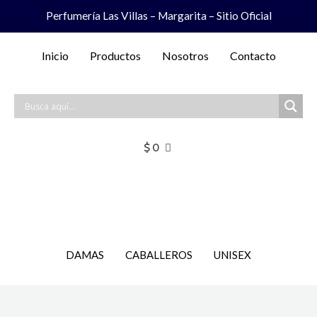
Ir
Perfumería Las Villas – Margarita – Sitio Oficial
al
contenido
Inicio
Productos
Nosotros
Contacto
$
0
DAMAS
CABALLEROS
UNISEX