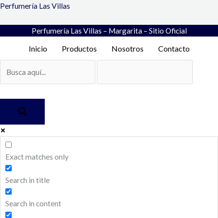
Ir
Perfumería Las Villas
al
contenido
Perfumería Las Villas – Margarita – Sitio Oficial
Inicio
Productos
Nosotros
Contacto
Exact matches only
Search in title
Search in content