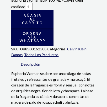
Euphoria Woman EDP 100 ML - Calvin Klein
cantidad
AÑADIR
AL
CARRITO
ORDENA
VÍA
WHATSAPP
SKU:
O88300162505
Categorías:
Calvin Klein
,
Damas
,
Todos Los Productos
Descripción
Euphoria Woman se abre con una ráfaga de notas
frutales y refrescantes de granada y maracuyá. El
corazón de la fragancia es floral y sensual, con notas
de orquídea negra, flor de loto y champaca. La base
de la fragancia es cálida y duradera, con notas de
madera de palo de rosa, pachulí y almizcle.