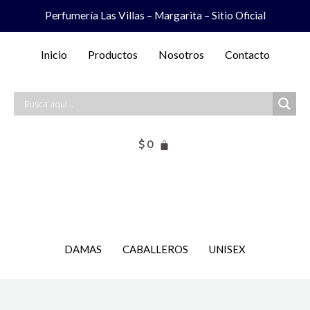
Ir
Perfumería Las Villas – Margarita – Sitio Oficial
al
contenido
Inicio
Productos
Nosotros
Contacto
$
0
DAMAS
CABALLEROS
UNISEX