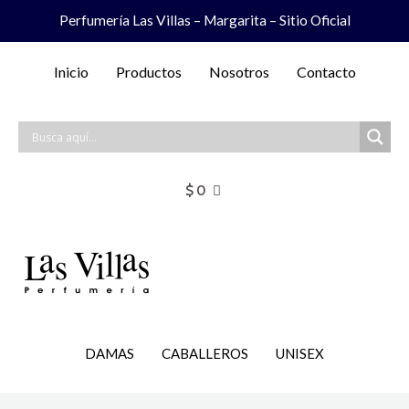
Ir
Perfumería Las Villas – Margarita – Sitio Oficial
al
contenido
Inicio
Productos
Nosotros
Contacto
$
0
DAMAS
CABALLEROS
UNISEX